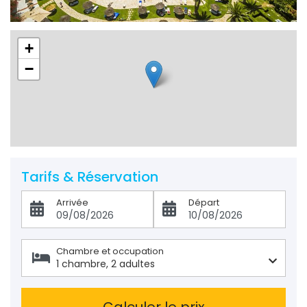
+
−
Tarifs & Réservation
Arrivée
Départ
Chambre et occupation 
1
chambre
,
2
adultes
Calculer le prix